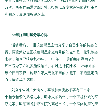
平台共吸收公众投票点赞150万次，总浏览量累计高达500
万次。所有作品通过综合社会投票以及专家评审团进行审查
和初选，最终加权评选出。
28年抗癌明星分享心得
活动现场，一批抗癌明星主动分享了自己多年的抗癌心
得。两度荣获全国抗癌明星家庭称号的刘金华是一位乳腺癌
患者，如今巳经康复28年。1990年，36岁的她在湖南省肿
瘤医院做了左乳实施根冶术、右乳进行切除术， 28年来的
毎个日日夜夜，她都在家人无微不至的关照下，不断坚定信
心，最终战胜病魔。
刘金华告诉广大病友，要战胜癌魔必须要有三个家：一
个相亲相爱的温暖之家、即家人的陪伴，一个正规权威的医
疗之家、即湖南省肿瘤医院的高超医术，一个群体抗癌的康