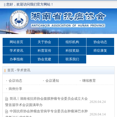
|| 您好，欢迎访问我们官方网站！
网站首页
关于协会
组织机构
协会动态
学术资讯
科普宣传
科技奖励
癌症康复
办事指南
协会党建
联系我们
||
首页
-
学术资讯
·
会议动态
·
会议通知
·
继续教育
·
病例分享
简讯丨湖南省抗癌协会腹膜肿瘤专业委员会成立大会
2026.04.24
暨首届学术会议圆满举办
中国抗癌协会肿瘤血管病学专业委员会肿瘤淋巴水肿
2026.04.14