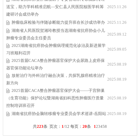
送宝，助力学科精准启航—安仁县人民医院核医学科筹
2025.11.26
建研讨会成功举办
肿瘤临床检验与伴随诊断能力提升班在长沙成功举办
2025.11.26
湖南省人民医院贺湘玲教授当选湖南省抗癌协会小儿
2025.09.12
肿瘤专业委员会主任委员
2025湖南省抗癌协会肿瘤病理规范化诊治及新进展学
2025.09.05
习班顺利召开
2025首届CACA整合肿瘤器官保护大会尿路上皮癌保
2025.08.19
器官保功能论坛举办
放射治疗与外科治疗融合决策，共探乳腺癌精准治疗
2025.08.19
新方向
2025首届CACA整合肿瘤器官保护大会——子宫卵巢
（生育功能）保护论坛暨湖南省妇科恶性肿瘤医疗质量
2025.08.19
控制培训班召开
湖南省抗癌协会脑转移瘤专业委员会学术巡讲-岳阳站
2025.08.19
共
223
条 页次：
1
/12 每页：
20
条
1
2
3
4
5
8