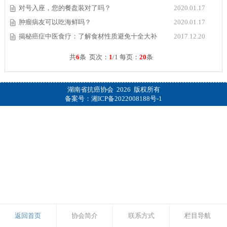
对号入座，您的餐盘装对了吗？
2020.01.17
肿瘤病友可以吃海鲜吗？
2020.01.17
揭秘癌症中医食疗：了解食材性质避免十全大补
2017.12.20
共
6
条 页次：
1
/1 每页：
20
条
湖南省抗癌协会 2026 版权所有
备案号：
湘ICP备2022008188号-1
返回首页
协会简介
联系方式
栏目导航