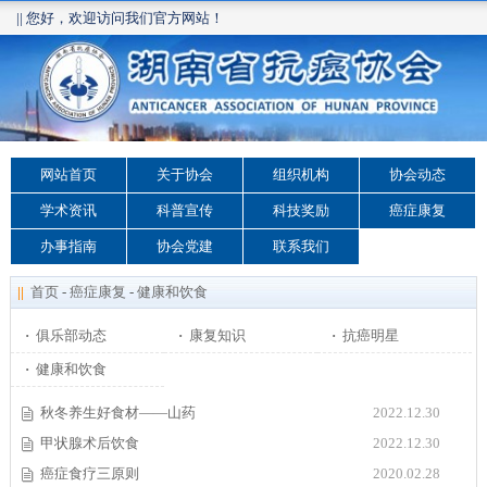
|| 您好，欢迎访问我们官方网站！
网站首页
关于协会
组织机构
协会动态
学术资讯
科普宣传
科技奖励
癌症康复
办事指南
协会党建
联系我们
||
首页
-
癌症康复
-
健康和饮食
·
俱乐部动态
·
康复知识
·
抗癌明星
·
健康和饮食
秋冬养生好食材——山药
2022.12.30
甲状腺术后饮食
2022.12.30
癌症食疗三原则
2020.02.28