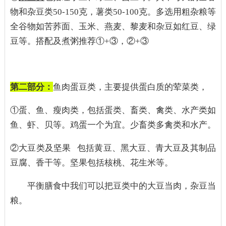
物和杂豆类50-150克，薯类50-100克。多选用粗杂粮等
全谷物如苦荞面、玉米、燕麦、黎麦和杂豆如红豆、绿
豆等。搭配及煮粥推荐①+③，②+③
第二部分：
鱼肉蛋豆类，主要提供蛋白质的荤菜类，
①蛋、鱼、瘦肉类，包括蛋类、畜类、禽类、水产类如
鱼、虾、贝等。鸡蛋一个为宜。少畜类多禽类和水产。
②大豆类及坚果 包括黄豆、黑大豆、青大豆及其制品
豆腐、香干等。坚果包括核桃、花生米等。
平衡膳食中我们可以把豆类中的大豆当肉，杂豆当
粮。