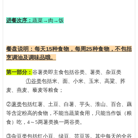
进餐次序：
蔬菜→肉→饭
餐盘说明：
每天
15
种食物，每周
25
种食物，不包括
烹调油及调味品哦。
第一部分：
谷薯类即主食包括谷类、薯类、杂豆类
①谷类
包括米、面、小米、玉米、高粱、荞
麦、燕麦、藜麦等粮食；
②
薯类
包括红薯、土豆、白薯、芋头、淮山、百合、藕
等含淀粉高的食物，不能当蔬菜食用，只能当作饭（粮
食）吃，4～5两薯类换一两谷类。
③
杂豆类
包括红小豆、绿豆、芸豆等。其中每天的全谷