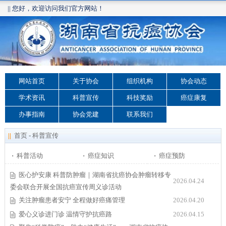
|| 您好，欢迎访问我们官方网站！
网站首页
关于协会
组织机构
协会动态
学术资讯
科普宣传
科技奖励
癌症康复
办事指南
协会党建
联系我们
||
首页
-
科普宣传
·
科普活动
·
癌症知识
·
癌症预防
医心护安康 科普防肿瘤｜湖南省抗癌协会肿瘤转移专
2026.04.24
委会联合开展全国抗癌宣传周义诊活动
关注肿瘤患者安宁 全程做好癌痛管理
2026.04.20
爱心义诊进门诊 温情守护抗癌路
2026.04.15