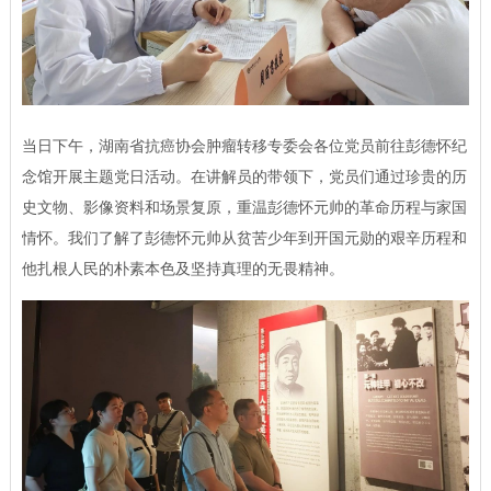
当日下午，湖南省抗癌协会肿瘤转移专委会各位党员前往彭德怀纪
念馆开展主题党日活动。在讲解员的带领下，党员们通过珍贵的历
史文物、影像资料和场景复原，重温彭德怀元帅的革命历程与家国
情怀。我们了解了彭德怀元帅从贫苦少年到开国元勋的艰辛历程和
他扎根人民的朴素本色及坚持真理的无畏精神。