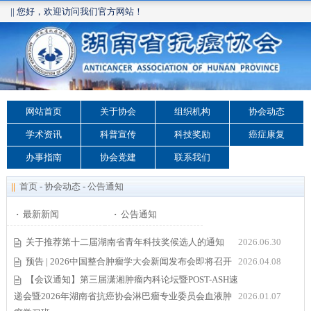
|| 您好，欢迎访问我们官方网站！
网站首页
关于协会
组织机构
协会动态
学术资讯
科普宣传
科技奖励
癌症康复
办事指南
协会党建
联系我们
||
首页
-
协会动态
-
公告通知
·
最新新闻
·
公告通知
关于推荐第十二届湖南省青年科技奖候选人的通知
2026.06.30
预告 | 2026中国整合肿瘤学大会新闻发布会即将召开
2026.04.08
【会议通知】第三届潇湘肿瘤内科论坛暨POST-ASH速
递会暨2026年湖南省抗癌协会淋巴瘤专业委员会血液肿
2026.01.07