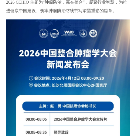
2026 CCHIO 主题为“肿瘤防治，赢在整合”，凝聚行业智慧，为推
进健康中国建设、筑牢肿瘤防治防线书写浓墨重彩的篇章。