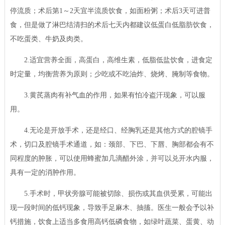
停流质；术后第1～2天宜半流质饮食，如面粉粥；术后3天可进普
食，但是做了淋巴结清扫的术后七天内都建议低蛋白低脂肪饮食，
不吃蛋类、牛奶及肉类。
2.适宜营养全面，高蛋白，高维生素，低脂低盐饮食，进食定
时定量，均衡营养为原则；少吃或不吃油炸、烧烤、腌制等食物。
3.黄芪蒸肉有补气血的作用，如果有怕冷盗汗现象，可以服
用。
4.无论是开放手术，还是经口、经胸乳还是其他方式的腔镜手
术，切口及腔镜手术通道，如：颈部、下巴、下唇、胸部都会有不
同程度的肿胀，可以使用蜂蜜加几滴醋外涂，并可以兑开水内服，
具有一定的消肿作用。
5.手术时，甲状旁腺可能被切除、损伤或其血供受累，可能出
现一段时间的低钙现象，导致手足麻木、抽搐。医生一般会予以补
钙措施，饮食上适当多食用高钙低磷食物，如绿叶蔬菜、蛋黄、动