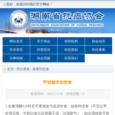
|| 您好，欢迎访问我们官方网站！
网站首页
关于协会
组织机构
协会动态
学术资讯
科普宣传
科技奖励
癌症康复
办事指南
协会党建
联系我们
||
首页
-
癌症康复
-
健康和饮食
甲状腺术后饮食
发布时间：2022.12.30 浏览次数：
0
1.全麻清醒6小时后可逐渐改为温凉饮食，如各种汤食（不宜过早
饮用豆浆、牛奶以免引起胃肠不适，出现胀气），如出现呛咳可暂