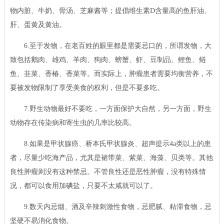
物内脏、牛奶、骨汤、芝麻酱等；提倡维生素D含量高的鱼肝油、
肝、蛋黄及黄油。
6.至于发物，在老百姓的眼里都是需要忌口的，所谓发物，大
致包括鹅肉、雄鸡、羊肉、狗肉、螃蟹、虾、豆制品、鲤鱼、鲢
鱼、韭菜、香椿、香菜等。而实际上，肿瘤患者需要均衡营养，不
要被发物限制了享受美食的权利，但是不要多吃。
7.野生动物最好不要吃，一方面保护大自然，另一方面，野生
动物存在传染病和寄生虫的几率比较高。
8.如果是甲状腺癌、桥本氏甲状腺炎、超声提示4a类以上的患
者，尽量少吃海产品，尤其是裙带菜、紫菜、海藻、贝类等。其他
良性肿瘤则没有这种禁忌。不管良性还是恶性肿瘤，没有特殊情
况，都可以食用加碘盐，只要不太咸就可以了。
9.数天内忌烟、酒及辛辣刺激性食物，忌肥腻、粘滞食物，忌
坚硬不易消化食物。