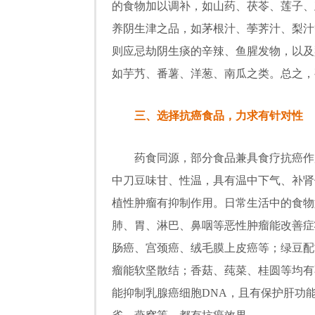
的食物加以调补，如山药、茯苓、莲子、
养阴生津之品，如茅根汁、荸荠汁、梨汁
则应忌劫阴生痰的辛辣、鱼腥发物，以及
如芋艿、番薯、洋葱、南瓜之类。总之，
三、选择抗癌食品，力求有针对性
药食同源，部分食品兼具食疗抗癌作用
中刀豆味甘、性温，具有温中下气、补肾
植性肿瘤有抑制作用。日常生活中的食物
肺、胃、淋巴、鼻咽等恶性肿瘤能改善症
肠癌、宫颈癌、绒毛膜上皮癌等；绿豆配
瘤能软坚散结；香菇、莼菜、桂圆等均有
能抑制乳腺癌细胞DNA，且有保护肝功