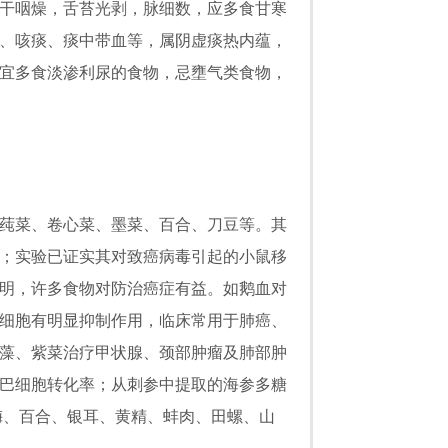
干咽燥，舌苔光剥，脉细数，应多食甘寒
、咳痰、痰中带血等，属阴虚痰热内蕴，
宜多食淡渗利尿的食物，忌壅气类食物，
莼菜、卷心菜、墨菜、百合、刀豆等。其
；实验已证实其对致癌病毒引起的小鼠移
明，许多食物对防治癌症有益。如鹅血对
细胞有明显抑制作用，临床常用于肺癌、
藻、紫菜治疗甲状腺、颈部肿瘤及肺部肿
巴细胞转化率；从刺参中提取的海参多糖
梅、百合、银耳、黄精、蚌肉、田螺、山