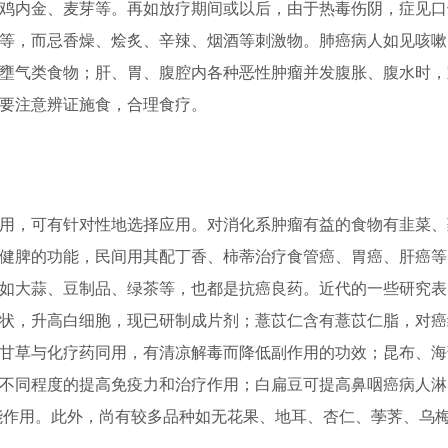
鸡内金、麦芽等。再如放疗期间或以后，由于热毒伤阴，症见口
等，而忌香燥、烩炙、辛辣、烟酒等刺激物。肺癌病人如见咳嗽
壅气类食物；肝、胃、腹腔内各种恶性肿瘤并发腹胀、腹水时，
要注意辨证施食，合理食疗。
，可有针对性地选择应用。对消化系肿瘤有益的食物有韭菜、
健脾的功能，民间用其配丁香、柿蒂治疗食管癌、胃癌、肝癌等
如大蒜、豆制品、绿茶等，也都是抗癌良药。近代的一些研究表
状，升高白细胞，现已研制成片剂；薏苡仁含有薏苡仁脂，对癌
甘草与化疗药同用，有清凉解毒而降低副作用的功效；昆布、海
不同程度的提高免疫力和治疗作用；白扁豆可提高鼻咽癌病人淋
能作用。此外，尚有较多品种如无花果、地耳、杏仁、荸荠、乌