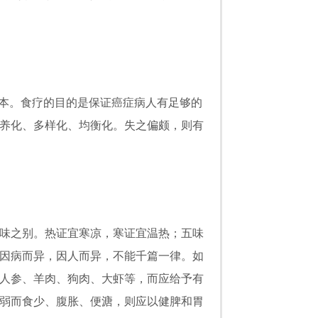
本。食疗的目的是保证癌症病人有足够的
养化、多样化、均衡化。失之偏颇，则有
味之别。热证宜寒凉，寒证宜温热；五味
因病而异，因人而异，不能千篇一律。如
人参、羊肉、狗肉、大虾等，而应给予有
弱而食少、腹胀、便溏，则应以健脾和胃