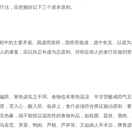
疗法，应把握好以下三个基本原则。
程中的主要矛盾。因虚而致癌，因癌而致虚，虚中夹实，以虚为
人的康复，应以扶正补虚为总原则。对癌症病人的食疗应做到营
胜、寒热虚实之不同。食物也有寒热温凉、辛甘苦酸咸四气五
肾，苦入心，酸入肝。临床上，食疗必须符合辨证施治原则，要
见热象，就不能投以温热性的食物补品，如桂圆、荔枝、鹿肉、
马齿苋、荠菜、鸭肉、芦根、芦笋等。又如病人手术后，脾胃虚