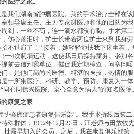
威的医疗之家。
就是我们湖南省肿瘤医院。我的手术治疗全部在该
科室领导唐主任、主刀专家谢医师和他的团队为我
心周到，一丝不苟，连一滴水都没有喝。手术第二
帯
，伤心落泪时，护士长带着两位护士
來
到我身旁
会抬不过肩了！
”
接着，她轻轻地扶我下床坐着，
持
3
一
4
次爬墙运动，这使我日后操持家务、参加各
还提前去信到我单位，催促我定期检查，问寒问暖
使们，是他们高尚的医
徳
、精湛的医技，热情的服
愧是一所集医疗、科研、教学、预防、康复为一体
”“同心同德兴医院、全心全意为病人”的知名医院
癌的康复之家
癌协会癌症患者康复俱乐部”。
我手术拆线后笫二
个特殊群体，
1992
年
12
月
26
日，江老师与田放牧
一批最早加入的会员。之后，我在康复俱乐部第