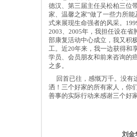
德汉、第三届主任吴松柏三位
家、温馨之家”
做了一些力所能
式来展现生命强者的风采。
199
2003
、
2005
年，我担任设在省
部康复活动中心成立，我又积
工。近
20
年来，我一边获得和
学员、会员朋友和前来咨询的
之多。
回首已往，感慨万千。没有
洒！三个好家的所有家人，你
善事的实际行动来感谢三个好
刘金