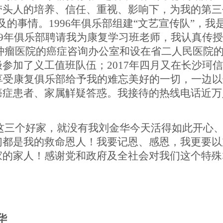
带头人的培养、信任、重视、影响下，为我的第三
及的事情。
1996
年俱乐部组建
“
文艺宣传队
”，我
9
年俱乐部聘请我为康复学习班老师，我认真传授
肿瘤医院的癌症咨询办公室和设在省二人民医院
极参加了义工值班队伍；
2017
年四月又在长沙珂信
享受康复俱乐部给予我的难忘美好的一切，一边以
癌症患者、家属
觧
疑答惑。我接待的热线电话近万
这三个好家，就没有我刘金华今天活得如此开心
们都是我的救命恩人！我要记恩、感恩，我更要以
家的家人
！感谢党和政府及全社会对我们这个特殊
华