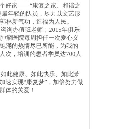
个好家
——“康复之家、和谐之
是最年轻
的队员，尽力以文艺形
郭林新气功，造福为人民。
的咨询办值班老师；
2015
年俱乐
肿瘤医院每周担任一次爱心义
饱
滿
的热情尽已所能，为我的
人次，培训的患者学员达
700
人
、如此健康、如此快乐、如此潇
加速实现
“康复梦”，加倍努力做
群体的关爱！