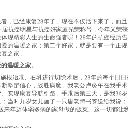
患者，巳经康复
28
年了。现在不仅活下来了，而且
一届抗癌明星与抗癌好家庭光荣称号，今年又荣获
位体现精彩人生的生命
強
者呢！
28
年的抗癌经历告
相爱的温暖之家；第二个好家，就是要有一个正规
康复之家。
爱的温暖之家。
实施根冶
朮
、右乳进行切除术后，
28
年的
毎
个日日
不断坚定信心，战胜病魔。我老公卢炎午在我手术
疗、实现康复导航引路。手
朮
后第三天，是我
36
岁
过：当时九岁女儿画了一只唐老鸭书签送给我说：
我送来年迈体弱多病的家母做的饭菜。这一切都让