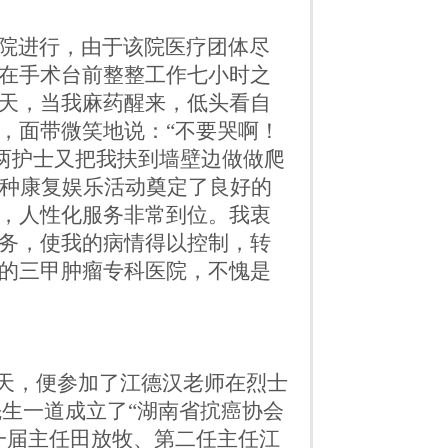
院进行，由于该院医疗团体尽
在手术台前整整工作七小时之
天，当我麻药醒来，低头看自
，面带微笑地说：
“
不要哭啊！
两护士又把我扶到墙壁边做做爬
种康复娱乐活动奠定了良好的
，人性化服务非常到位。我衷
务，使我的病情得以控制，转
的三甲肿瘤专科医院，不愧是
。
天，便参加了江德汉老师在烈士
先生一道成立了
“
湖南省
抭
癌协会
一届主任田放牧、第二任主任江