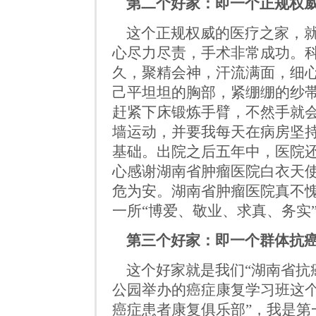
第二个好家：即一个正规权
这个正规权威的医疗之家，
心尽力尽责，手术非常成功。
久，聚精会神，汗流满面，细
己平坦坦的胸部，紧绷绷的纱
赶紧下床锻炼手臂，不然手就
墙运动，并要我每天在病房坚
基础。出院之后五年中，医院
心感谢湖南省肿瘤医院白衣天
危为安。湖南省肿瘤医院真不
一所
“博爱、敬业、求真、务实
第三个好家：即一个群体抗
这个好家就是我们
“湖南省抗
公园举办的癌症康复学习班这
癌症患者康复俱乐部
”
，我是第