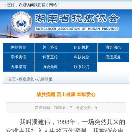
|| 您好，欢迎访问我们官方网站！
网站首页
关于协会
组织机构
协会动态
学术资讯
科普宣传
科技奖励
癌症康复
办事指南
协会党建
联系我们
||
首页
-
癌症康复
-
抗癌明星
战胜病魔 活出健康 奉献爱心
发布时间：2020.01.17 浏览次数：
0
我叫潘建伟，1998年，一场突然其来的
灾难将我打入人生的万仗深渊，我被确诊患