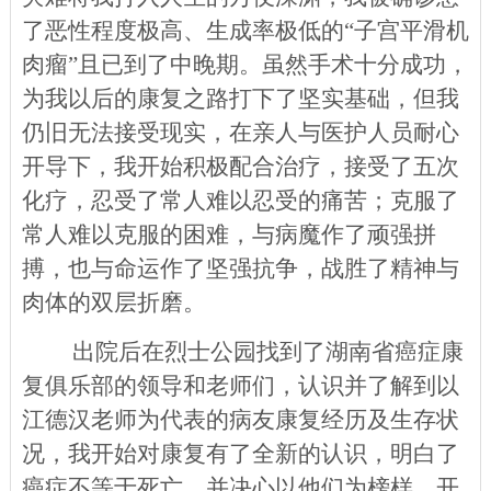
了恶性程度极高、生成率极低的“子宫平滑机
肉瘤”且已到了中晚期。虽然手术十分成功，
为我以后的康复之路打下了坚实基础，但我
仍旧无法接受现实，在亲人与医护人员耐心
开导下，我开始积极配合治疗，接受了五次
化疗，忍受了常人难以忍受的痛苦；克服了
常人难以克服的困难，与病魔作了顽强拼
搏，也与命运作了坚强抗争，战胜了精神与
肉体的双层折磨。
出院后
在烈士公园找到了湖南省癌症康
复俱乐部的领导和老师们，认识并
了解到
以
江德汉老师为代表
的
病友
康复经历及生存状
况
，
我开始对康复有了全新的认识，
明白了
癌症不等于死亡，并决心以他们为榜样，开