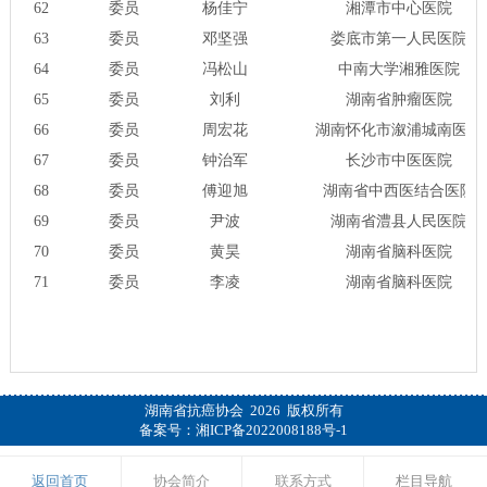
62
委员
杨佳宁
湘潭市中心医院
63
委员
邓坚强
娄底市第一人民医院
64
委员
冯松山
中南大学湘雅医院
65
委员
刘利
湖南省肿瘤医院
66
委员
周宏花
湖南怀化市溆浦城南医院
67
委员
钟治军
长沙市中医医院
68
委员
傅迎旭
湖南省中西医结合医院
69
委员
尹波
湖南省澧县人民医院
70
委员
黄昊
湖南省脑科医院
71
委员
李凌
湖南省脑科医院
湖南省抗癌协会 2026 版权所有
备案号：
湘ICP备2022008188号-1
返回首页
协会简介
联系方式
栏目导航