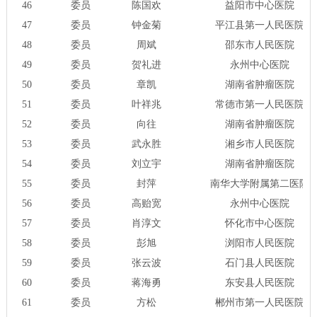
46
委员
陈国欢
益阳市中心医院
47
委员
钟金菊
平江县第一人民医院
48
委员
周斌
邵东市人民医院
49
委员
贺礼进
永州中心医院
50
委员
章凯
湖南省肿瘤医院
51
委员
叶祥兆
常德市第一人民医院
52
委员
向往
湖南省肿瘤医院
53
委员
武永胜
湘乡市人民医院
54
委员
刘立宇
湖南省肿瘤医院
55
委员
封萍
南华大学附属第二医院
56
委员
高贻宽
永州中心医院
57
委员
肖淳文
怀化市中心医院
58
委员
彭旭
浏阳市人民医院
59
委员
张云波
石门县人民医院
60
委员
蒋海勇
东安县人民医院
61
委员
方松
郴州市第一人民医院