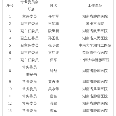
专业委员会
序号
姓名
工作单位
职务
1
主任委员
任年军
湖南省肿瘤医院
2
副主任委员
王知非
湘雅三医院
3
副主任委员
段继新
湖南省航天医院
4
副主任委员
孙圣礼
湖南省人民医院
5
副主任委员
张明铭
中南大学湘雅二医院
6
副主任委员
文红波
益阳市中心医院
7
副主任委员
伍军
中南大学湘雅医院
常务委员
8
钟喆
湖南省肿瘤医院
兼秘书
9
常务委员
黄再捷
湖南省肿瘤医院
10
常务委员
吴水华
湖南省儿童医院
11
常务委员
唐智
湖南省肿瘤医院
12
常务委员
蔡皞
湖南省肿瘤医院
13
常务委员
曹军
湖南省肿瘤医院