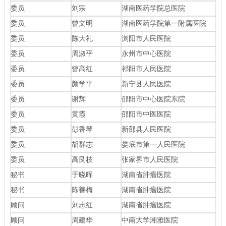
委员
刘宗
湖南医药学院总医院
委员
曾文明
湖南医药学院第一附属医院
委员
陈大礼
浏阳市人民医院
委员
周淑平
永州市中心医院
委员
曾高红
祁阳市人民医院
委员
颜学平
新宁县人民医院
委员
谢辉
邵阳市中心医院东院
委员
黄霞
邵阳市中医医院
委员
彭香琴
新邵县人民医院
委员
胡群志
娄底市第一人民医院
委员
高艮枝
张家界市人民医院
秘书
于晓晖
湖南省肿瘤医院
秘书
陈善梅
湖南省肿瘤医院
顾问
刘志红
湖南省肿瘤医院
顾问
周建华
中南大学湘雅医院