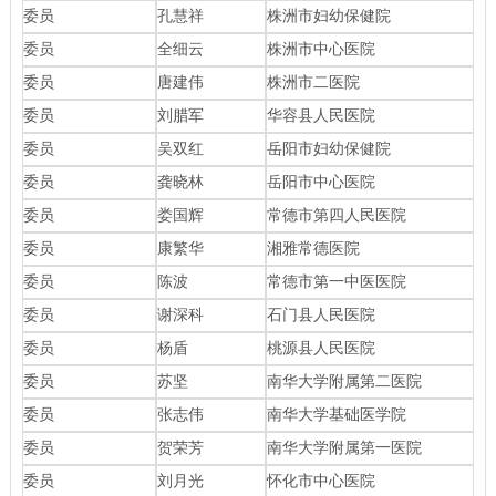
委员
孔慧祥
株洲市妇幼保健院
委员
全细云
株洲市中心医院
委员
唐建伟
株洲市二医院
委员
刘腊军
华容县人民医院
委员
吴双红
岳阳市妇幼保健院
委员
龚晓林
岳阳市中心医院
委员
娄国辉
常德市第四人民医院
委员
康繁华
湘雅常德医院
委员
陈波
常德市第一中医医院
委员
谢深科
石门县人民医院
委员
杨盾
桃源县人民医院
委员
苏坚
南华大学附属第二医院
委员
张志伟
南华大学基础医学院
委员
贺荣芳
南华大学附属第一医院
委员
刘月光
怀化市中心医院