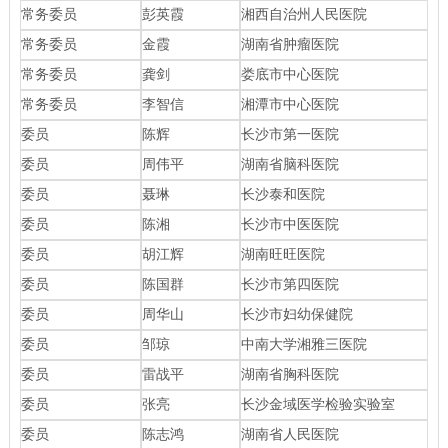
常务委员
彭英霞
湘西自治州人民医院
常务委员
金霞
湖南省肿瘤医院
常务委员
龚剑
娄底市中心医院
常务委员
李智信
湘潭市中心医院
委员
陈辉
长沙市第一医院
委员
周伟平
湖南省脑科医院
委员
聂琳
长沙泰和医院
委员
陈湘
长沙市中医医院
委员
胡江辉
湖南旺旺医院
委员
陈国群
长沙市第四医院
委员
周华山
长沙市妇幼保健院
委员
邹琼
中南大学湘雅三医院
委员
雷战平
湖南省胸科医院
委员
张亮
长沙金域医学检验实验室
委员
陈志鸿
湖南省人民医院