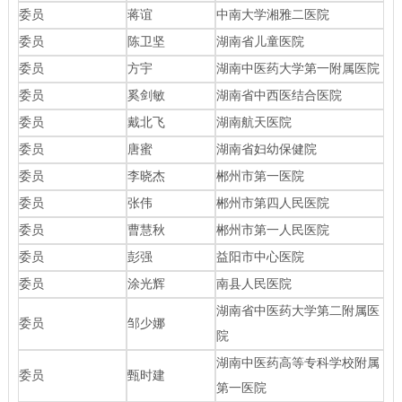
委员
蒋谊
中南大学湘雅二医院
委员
陈卫坚
湖南省儿童医院
委员
方宇
湖南中医药大学第一附属医院
委员
奚剑敏
湖南省中西医结合医院
委员
戴北飞
湖南航天医院
委员
唐蜜
湖南省妇幼保健院
委员
李晓杰
郴州市第一医院
委员
张伟
郴州市第四人民医院
委员
曹慧秋
郴州市第一人民医院
委员
彭强
益阳市中心医院
委员
涂光辉
南县人民医院
湖南省中医药大学第二附属医
委员
邹少娜
院
湖南中医药高等专科学校附属
委员
甄时建
第一医院