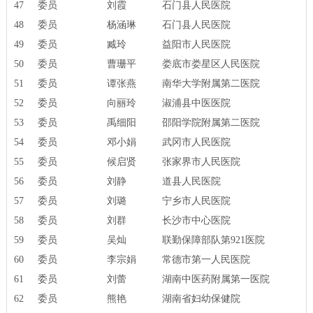
47
委员
刘霞
石门县人民医院
48
委员
杨涵琳
石门县人民医院
49
委员
臧玲
益阳市人民医院
50
委员
曹珊平
娄底市娄星区人民医院
51
委员
谭张燕
南华大学附属第二医院
52
委员
向丽玲
淑浦县中医医院
53
委员
禹细阳
邵阳学院附属第二医院
54
委员
邓小娟
武冈市人民医院
55
委员
候启贤
张家界市人民医院
56
委员
刘静
道县人民医院
57
委员
刘璐
宁乡市人民医院
58
委员
刘群
长沙市中心医院
59
委员
吴灿
联勤保障部队第921医院
60
委员
李宗娟
常德市第一人民医院
61
委员
刘蕾
湖南中医药附属第一医院
62
委员
熊艳
湖南省妇幼保健院