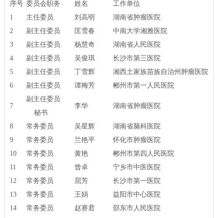
序号
委员会职务
姓名
工作单位
1
主任委员
刘高明
湖南省肿瘤医院
2
副主任委员
匡雪春
中南大学湘雅医院
3
副主任委员
杨慧奇
湖南省人民医院
4
副主任委员
吴俊琪
长沙市第三医院
5
副主任委员
丁雪辉
湘西土家族苗族自治州肿瘤医院
6
副主任委员
谭梅芳
郴州市第一人民医院
副主任委员
7
李华
湖南省肿瘤医院
秘书
8
常务委员
吴星辉
湖南省脑科医院
9
常务委员
兰艳平
怀化市肿瘤医院
10
常务委员
黄艳
郴州市第四人民医院
11
常务委员
曾卓
宁乡市中医医院
12
常务委员
屈芳
长沙市第一医院
13
常务委员
王娟
益阳市中心医院
14
常务委员
赵赛君
邵东市人民医院