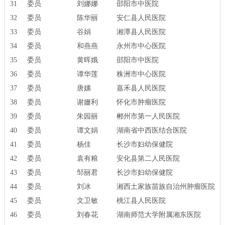
31
委员
刘娜娜
邵阳市中医院
32
委员
陈华丽
安仁县人民医院
33
委员
谷娟
湘潭县人民医院
34
委员
和燕燕
永州市中心医院
35
委员
黄晖娥
邵阳市中医院
36
委员
谭华莲
株洲市中心医院
37
委员
唐嫘
嘉禾县人民医院
38
委员
谢姗利
怀化市肿瘤医院
39
委员
朱园丽
郴州市第一人民医院
40
委员
谭文娟
湖南省中西医结合医院
41
委员
杨佳
长沙市妇幼保健院
42
委员
袁有粮
安化县第二人民医院
43
委员
邹丽君
长沙市妇幼保健院
44
委员
刘冰
湘西土家族苗族自治州肿瘤医院
45
委员
文卫敏
桃江县人民医院
46
委员
刘春花
湖南师范大学附属湘东医院