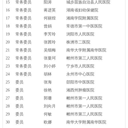
15
常务委员
阳涛
城步苗族自治县人民医院
16
常务委员
蒋进英
湖南省妇幼保健院
17
常务委员
何丽煌
湘南学院附属医院
18
常务委员
曾娟
常德市第一中医医院
19
常务委员
李芳玲
浏阳市人民医院
20
常务委员
张茜玲
株洲市二医院
21
常务委员
吴细梅
南华大学附属南华医院
22
常务委员
张曼珂
郴州市第三人民医院
23
常务委员
刘小婷
宁乡市人民医院
24
常务委员
胡林
永州市中心医院
25
委员
张海
邵阳市中医医院
26
委员
徐艳
湘西州肿瘤医院
27
委员
郭珊
郴州市第一人民医院
28
委员
刘向月
郴州市第一人民医院
29
委员
何敏
郴州市第三人民医院
30
委员
欧娜
南华大学附属南华医院