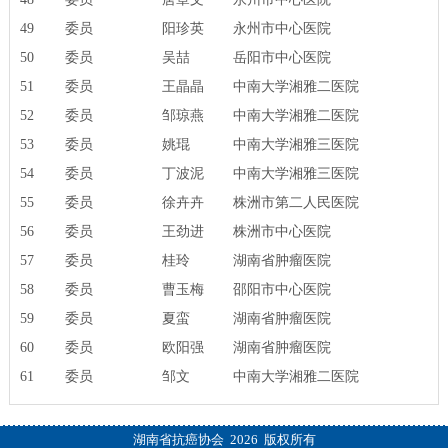
49
委员
阳珍英
永州市中心医院
50
委员
吴喆
岳阳市中心医院
51
委员
王晶晶
中南大学湘雅二医院
52
委员
邹琼燕
中南大学湘雅二医院
53
委员
姚琨
中南大学湘雅三医院
54
委员
丁波泥
中南大学湘雅三医院
55
委员
徐卉卉
株洲市第二人民医院
56
委员
王劲进
株洲市中心医院
57
委员
桂玲
湖南省肿瘤医院
58
委员
曹玉梅
邵阳市中心医院
59
委员
夏蛮
湖南省肿瘤医院
60
委员
欧阳强
湖南省肿瘤医院
61
委员
邹文
中南大学湘雅二医院
湖南省抗癌协会 2026 版权所有