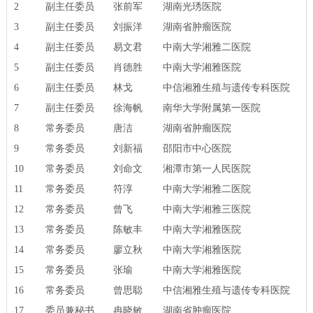
2
副主任委员
张前军
湖南光琇医院
3
副主任委员
刘振洋
湖南省肿瘤医院
4
副主任委员
易文君
中南大学湘雅二医院
5
副主任委员
肖德胜
中南大学湘雅医院
6
副主任委员
林戈
中信湘雅生殖与遗传专科医院
7
副主任委员
徐海帆
南华大学附属第一医院
8
常务委员
唐洁
湖南省肿瘤医院
9
常务委员
刘新福
邵阳市中心医院
10
常务委员
刘命文
湘潭市第一人民医院
11
常务委员
符淳
中南大学湘雅二医院
12
常务委员
曾飞
中南大学湘雅三医院
13
常务委员
陈敏丰
中南大学湘雅医院
14
常务委员
廖立秋
中南大学湘雅医院
15
常务委员
张瑜
中南大学湘雅医院
16
常务委员
曾思聪
中信湘雅生殖与遗传专科医院
17
委员兼秘书
冉晓敏
湖南省肿瘤医院