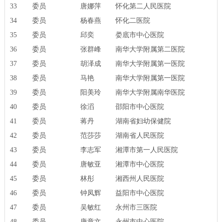
33
委员
唐娜萍
怀化第二人民医院
34
委员
杨春燕
怀化二医院
35
委员
邱奕
娄底市中心医院
36
委员
张群峰
南华大学附属第二医院
37
委员
胡泽成
南华大学附属第一医院
38
委员
马艳
南华大学附属第一医院
39
委员
阳美玲
南华大学附属南华医院
40
委员
徐滔
邵阳市中心医院
41
委员
蒋丹
湖南省妇幼保健院
42
委员
范莎莎
湖南省人民医院
43
委员
李志军
湘潭市第一人民医院
44
委员
唐敏亚
湘潭市中心医院
45
委员
林彤
湘西州人民医院
46
委员
钟凤辉
益阳市中心医院
47
委员
吴敏红
永州市三医院
48
委员
唐章文
永州市中心医院