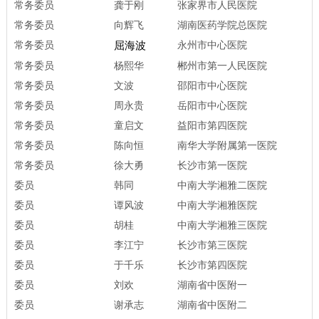
常务委员
龚于刚
张家界市人民医院
常务委员
向辉飞
湖南医药学院总医院
常务委员
屈海波
永州市中心医院
常务委员
杨熙华
郴州市第一人民医院
常务委员
文波
邵阳市中心医院
常务委员
周永贵
岳阳市中心医院
常务委员
童启文
益阳市第四医院
常务委员
陈向恒
南华大学附属第一医院
常务委员
徐大勇
长沙市第一医院
委员
韩同
中南大学湘雅二医院
委员
谭风波
中南大学湘雅医院
委员
胡桂
中南大学湘雅三医院
委员
李江宁
长沙市第三医院
委员
于千乐
长沙市第四医院
委员
刘欢
湖南省中医附一
委员
谢承志
湖南省中医附二