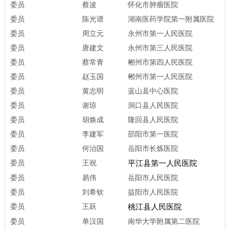
委员
蔡波
怀化市肿瘤医院
委员
陈光谱
湖南医药学院第一附属医院
委员
周立元
永州市第一人民医院
委员
唐建文
永州市第三人民医院
委员
蔡常青
郴州市第四人民医院
委员
赵玉国
郴州市第一人民医院
委员
黄志明
蓝山县中心医院
委员
谢琼
洞口县人民医院
委员
胡焕成
隆回县人民医院
委员
李建军
邵阳市第一医院
委员
何治国
岳阳市长炼医院
委员
王祝
平江县第一人民医院
委员
易伟
岳阳市人民医院
委员
刘希钦
益阳市人民医院
委员
王跃
桃江县人民医院
委员
单汉国
南华大学附属第二医院