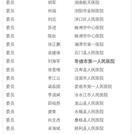
委员
胡军
湖南航天医院
委员
何福
浏阳市金阳医院
委员
刘志
渌口区人民医院
委员
苏进
株洲市中心医院
委员
陈欢
株洲市中心医院
委员
张正鹏
湘潭市第一医院
委员
袁建保
石门县人民医院
委员
刘海军
常德市第一人民医院
委员
张晋维
汉寿县人民医院
委员
李江云
涟源市人民医院
委员
谌磊固
娄底市第一人民医院
委员
李成斌
冷水江市人民医院
委员
田祖胜
龙山县人民医院
委员
龚青
永顺县人民医院
委员
向文杰
桑植县人民医院
委员
卓海斌
慈利县人民医院